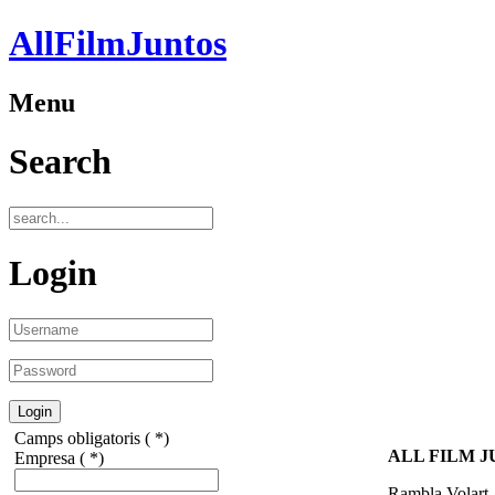
AllFilmJuntos
Menu
Search
Login
Camps obligatoris ( *)
ALL FILM J
Empresa
( *)
Rambla Volart,