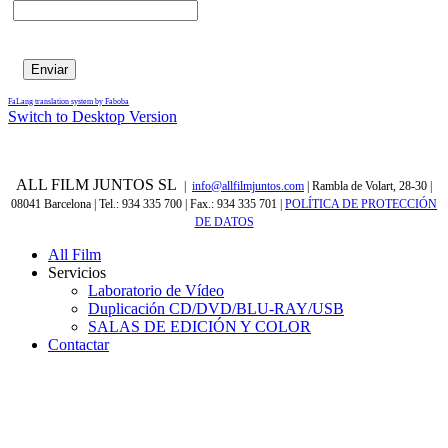
FaLang translation system by Faboba
Switch to Desktop Version
ALL FILM JUNTOS SL
|
info@allfilmjuntos.com
| Rambla de Volart, 28-30 |
08041 Barcelona | Tel.: 934 335 700 | Fax.: 934 335 701
|
POLÍTICA DE PROTECCIÓN
DE DATOS
All Film
Servicios
Laboratorio de Vídeo
Duplicación CD/DVD/BLU-RAY/USB
SALAS DE EDICIÓN Y COLOR
Contactar