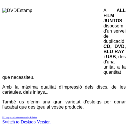
A
ALL
FILM
JUNTOS
disposem
d'un servei
de
duplicació
CD, DVD,
BLU-RAY
i USB
, des
d'una
unitat a la
quantitat
que necessiteu.
Amb la màxima qualitat d'impressió dels discs, de les
caràtules, dels inlays...
També us oferim una gran varietat d'estoigs per donar
l'acabat que desitgeu al vostre producte.
FaLang translation system by Faboba
Switch to Desktop Version