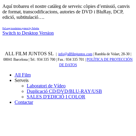
Aquí trobareu el nostre catàleg de serveis: còpies d’emissió, canvis
de format, transcodificacions, autories de DVD i BluRay, DCP,
edició, subtitulació….
FaLang translation system by Faboba
Switch to Desktop Version
ALL FILM JUNTOS SL
|
info@allfilmjuntos.com
| Rambla de Volart, 28-30 |
08041 Barcelona | Tel.: 934 335 700 | Fax.: 934 335 701
|
POLÍTICA DE PROTECCIÓN
DE DATOS
All Film
Serveis
Laboratori de Vídeo
Duplicació CD/DVD/BLU-RAY/USB
SALES D'EDICIÓ I COLOR
Contactar