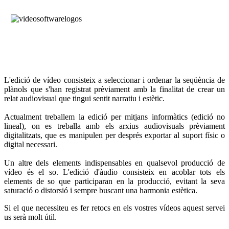
L'edició de
vídeo
consisteix a seleccionar
i
ordenar
la seqüència
de
plànols que
s'han
registrat
prèviament
amb
la finalitat de crear
un
relat
audiovisual
que tingui
sentit
narratiu
i
estètic
.
Actualment treballem la
edició
per
mitjans
informàtics (edició no
lineal)
,
on
es
treballa
amb
els
arxius
audiovisuals
prèviament
digitalitzats
,
que
es
manipulen
per després
exportar
al suport
físic
o
digital
necessari
.
Un altre
dels
elements
indispensables
en
qualsevol
producció
de
vídeo
és
el so
.
L'edició
d'àudio
consisteix
en
acoblar
tots
els
elements
de so que
participaran en
la
producció
,
evitant
la seva
saturació
o
distorsió
i
sempre
buscant una
harmonia
estètica
.
Si el que necessiteu es fer retocs en els vostres vídeos aquest servei
us serà molt útil.