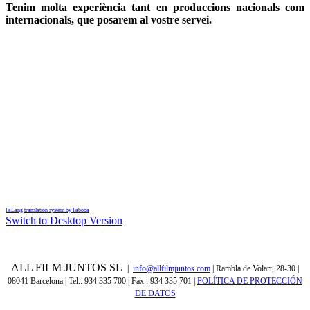
Tenim molta experiència tant en produccions nacionals com
internacionals, que posarem al vostre servei.
FaLang translation system by Faboba
Switch to Desktop Version
ALL FILM JUNTOS SL
|
info@allfilmjuntos.com
| Rambla de Volart, 28-30 |
08041 Barcelona | Tel.: 934 335 700 | Fax.: 934 335 701
|
POLÍTICA DE PROTECCIÓN
DE DATOS