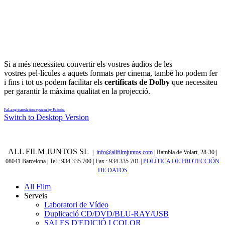
Si a més necessiteu convertir els vostres àudios de les
vostres pel·lícules a aquets formats per cinema, també ho podem fer
i fins i tot us podem facilitar els
certificats de Dolby
que necessiteu
per garantir la màxima qualitat en la projecció
.
FaLang translation system by Faboba
Switch to Desktop Version
ALL FILM JUNTOS SL
|
info@allfilmjuntos.com
| Rambla de Volart, 28-30 |
08041 Barcelona | Tel.: 934 335 700 | Fax.: 934 335 701
|
POLÍTICA DE PROTECCIÓN
DE DATOS
All Film
Serveis
Laboratori de Vídeo
Duplicació CD/DVD/BLU-RAY/USB
SALES D'EDICIÓ I COLOR