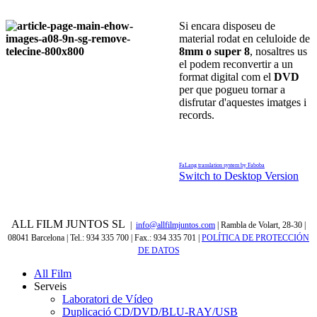
Si encara disposeu de
material rodat en celuloide de
8mm o super 8
, nosaltres us
el podem reconvertir a un
format digital com el
DVD
per que pogueu tornar a
disfrutar d'aquestes imatges i
records.
FaLang translation system by Faboba
Switch to Desktop Version
ALL FILM JUNTOS SL
|
info@allfilmjuntos.com
| Rambla de Volart, 28-30 |
08041 Barcelona | Tel.: 934 335 700 | Fax.: 934 335 701
|
POLÍTICA DE PROTECCIÓN
DE DATOS
All Film
Serveis
Laboratori de Vídeo
Duplicació CD/DVD/BLU-RAY/USB