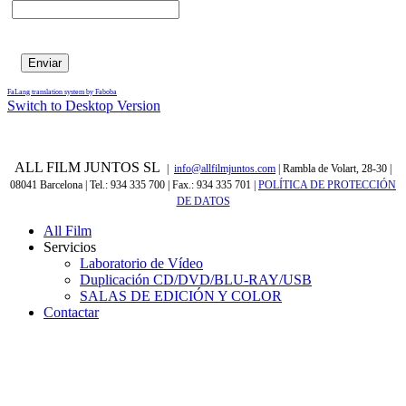
FaLang translation system by Faboba
Switch to Desktop Version
ALL FILM JUNTOS SL
|
info@allfilmjuntos.com
| Rambla de Volart, 28-30 |
08041 Barcelona | Tel.: 934 335 700 | Fax.: 934 335 701
|
POLÍTICA DE PROTECCIÓN
DE DATOS
All Film
Servicios
Laboratorio de Vídeo
Duplicación CD/DVD/BLU-RAY/USB
SALAS DE EDICIÓN Y COLOR
Contactar