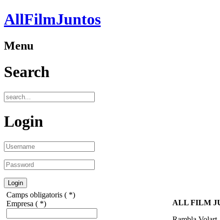
AllFilmJuntos
Menu
Search
Login
Camps obligatoris ( *)
ALL FILM J
Empresa
( *)
Rambla Volart,