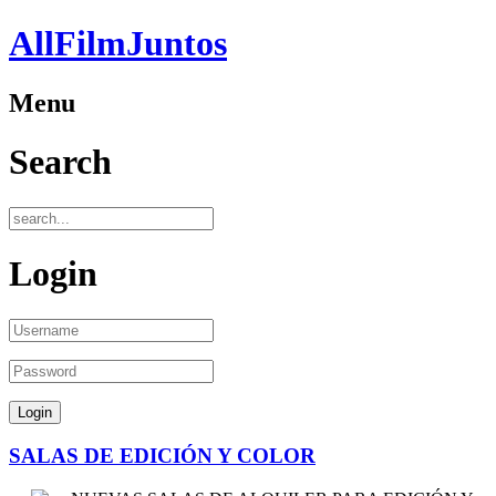
AllFilmJuntos
Menu
Search
Login
SALAS DE EDICIÓN Y COLOR