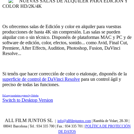
NUEVAS SALAS DE ALQUILER PARA EDICIÓN Y
COLOR HD/2K/4K
Os ofrecemos salas de Edición y color en alquiler para vuestras
producciones de hasta 4K sin compresión. Las salas se pueden
alquilar con o sin técnico. Disponéis de plataformas MAC y PC y de
software de edición, color, efectos, sonido... como Avid, Final Cut,
Premiere, After Effects, Audition, Photoshop, Fusion, DaVinci
Resolve...
Si tenéis que hacer corrección de color o etalonaje, disponéis de la
superficie de control de DaVinci Resolve
para un control ágil y
preciso de todas las funciones.
FaLang translation system by Faboba
Switch to Desktop Version
ALL FILM JUNTOS SL
|
info@allfilmjuntos.com
| Rambla de Volart, 28-30 |
08041 Barcelona | Tel.: 934 335 700 | Fax.: 934 335 701
|
POLÍTICA DE PROTECCIÓN
DE DATOS