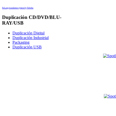
FaLang translation system by Faboba
Duplicación CD/DVD/BLU-
RAY/USB
Duplicación Digital
Duplicación Industrial
Packaging
Duplicación USB