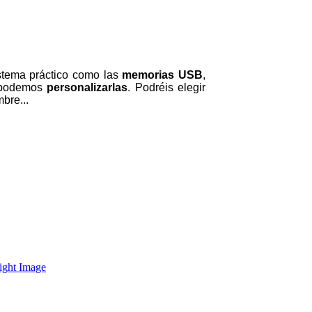
istema práctico como las
memorias USB
,
s podemos
personalizarlas
. Podréis elegir
bre...